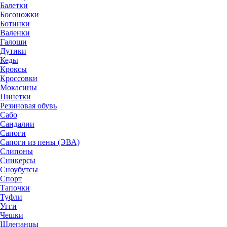
Балетки
Босоножки
Ботинки
Валенки
Галоши
Дутики
Кеды
Кроксы
Кроссовки
Мокасины
Пинетки
Резиновая обувь
Сабо
Сандалии
Сапоги
Сапоги из пены (ЭВА)
Слипоны
Сникерсы
Сноубутсы
Спорт
Тапочки
Туфли
Угги
Чешки
Шлепанцы