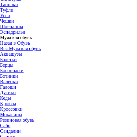
Тапочки
Туфли
Угги
Чешки
Шлепанцы
Эспадрильи
Мужская обувь
Назад в Обувь
Вся Мужская обувь
Аквашузы
Балетки
Берцы
Босоножки
Ботинки
Валенки
Галоши
Дутики
Кеды
Кроксы
Кроссовки
Мокасины
Резиновая обувь
Сабо
Сандалии
Сапоги