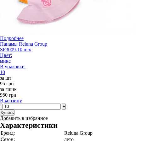
Подробнее
Панамы Reluna Group
SF3009-10 mix
Цвет:
микс
В упаковке:
10
за шт
95 грн
за ящик
950 грн
В корзину
-
+
Купить
Добавить в избранное
Характеристики
Бренд:
Reluna Group
Сезон:
лето