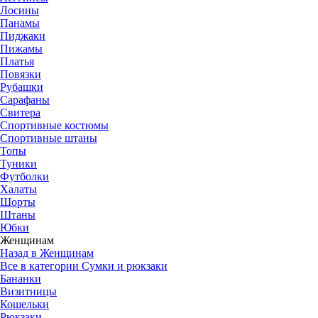
Лосины
Панамы
Пиджаки
Пижамы
Платья
Повязки
Рубашки
Сарафаны
Свитера
Спортивные костюмы
Спортивные штаны
Топы
Туники
Футболки
Халаты
Шорты
Штаны
Юбки
Женщинам
Назад в Женщинам
Все в категории Сумки и рюкзаки
Бананки
Визитницы
Кошельки
Рюкзаки