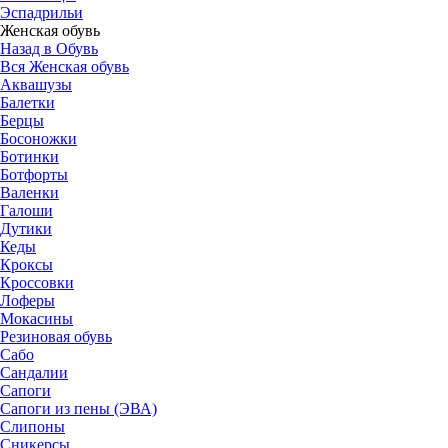
Эспадрильи
Женская обувь
Назад в Обувь
Вся Женская обувь
Аквашузы
Балетки
Берцы
Босоножки
Ботинки
Ботфорты
Валенки
Галоши
Дутики
Кеды
Кроксы
Кроссовки
Лоферы
Мокасины
Резиновая обувь
Сабо
Сандалии
Сапоги
Сапоги из пены (ЭВА)
Слипоны
Сникерсы