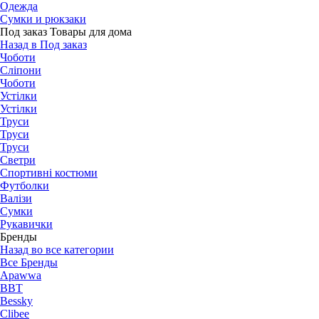
Одежда
Сумки и рюкзаки
Под заказ Товары для дома
Назад в Под заказ
Чоботи
Сліпони
Чоботи
Устілки
Устілки
Труси
Труси
Труси
Светри
Спортивні костюми
Футболки
Валізи
Сумки
Рукавички
Бренды
Назад во все категории
Все Бренды
Apawwa
BBT
Bessky
Clibee