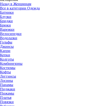
Назад в Женщинам
Все в категории Одежда
Батники
Блузки
Бриджи
Брюки
Варежки
Велосипедки
Водолазки
Гольфы
Джинсы
Капри
Кепки
Колготы
Комбинезоны
Костюмы
Кофты
Леггинсы
Лосины
Панамы
Пиджаки
Пижамы
Платья
Повязки