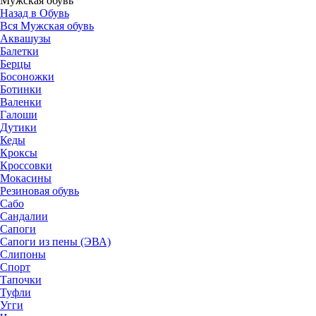
Мужская обувь
Назад в Обувь
Вся Мужская обувь
Аквашузы
Балетки
Берцы
Босоножки
Ботинки
Валенки
Галоши
Дутики
Кеды
Кроксы
Кроссовки
Мокасины
Резиновая обувь
Сабо
Сандалии
Сапоги
Сапоги из пены (ЭВА)
Слипоны
Спорт
Тапочки
Туфли
Угги