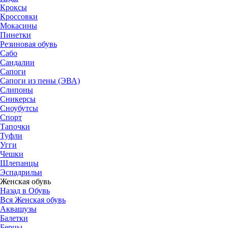
Кроксы
Кроссовки
Мокасины
Пинетки
Резиновая обувь
Сабо
Сандалии
Сапоги
Сапоги из пены (ЭВА)
Слипоны
Сникерсы
Сноубутсы
Спорт
Тапочки
Туфли
Угги
Чешки
Шлепанцы
Эспадрильи
Женская обувь
Назад в Обувь
Вся Женская обувь
Аквашузы
Балетки
Берцы