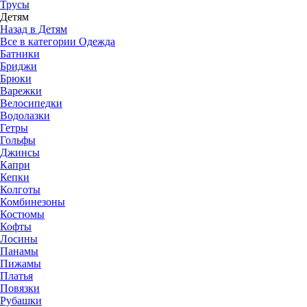
Трусы
Детям
Назад в Детям
Все в категории Одежда
Батники
Бриджи
Брюки
Варежки
Велосипедки
Водолазки
Гетры
Гольфы
Джинсы
Капри
Кепки
Колготы
Комбинезоны
Костюмы
Кофты
Лосины
Панамы
Пижамы
Платья
Повязки
Рубашки