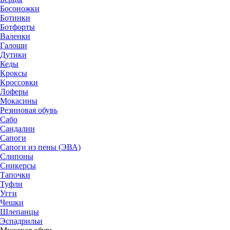
Босоножки
Ботинки
Ботфорты
Валенки
Галоши
Дутики
Кеды
Кроксы
Кроссовки
Лоферы
Мокасины
Резиновая обувь
Сабо
Сандалии
Сапоги
Сапоги из пены (ЭВА)
Слипоны
Сникерсы
Тапочки
Туфли
Угги
Чешки
Шлепанцы
Эспадрильи