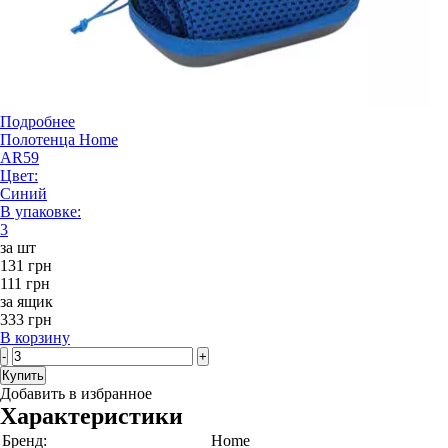
Подробнее
Полотенца Home
AR59
Цвет:
Синий
В упаковке:
3
за шт
131 грн
111 грн
за ящик
333 грн
В корзину
-
+
Купить
Добавить в избранное
Характеристики
Бренд:
Home