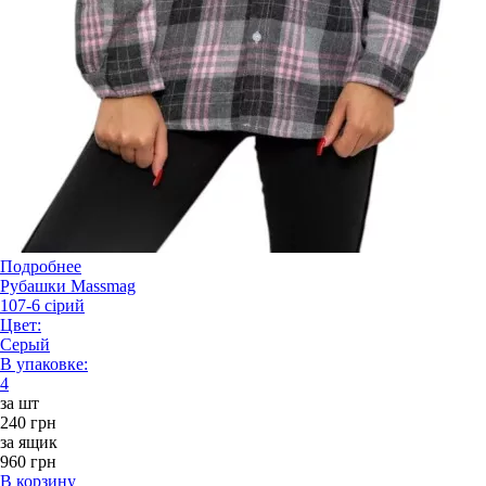
Подробнее
Рубашки Massmag
107-6 сірий
Цвет:
Серый
В упаковке:
4
за шт
240 грн
за ящик
960 грн
В корзину