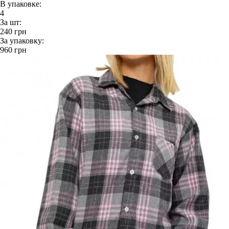
В упаковке:
4
За шт:
240
грн
За упаковку:
960
грн