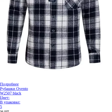
Подробнее
Рубашки Ovento
W2507 black
Цвет:
В упаковке:
5
за шт