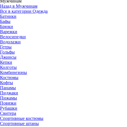
Мужчинам
Назад в Мужчинам
Все в категории Одежда
Батники
Бафы
Брюки
Варежки
Велосипедки
Водолазки
Гетры
Гольфы
Джинсы
Кепки
Колготы
Комбинезоны
Костюмы
Кофты
Панамы
Пиджаки
Пижамы
Повязки
Рубашки
Свитера
Спортивные костюмы
Спортивные штаны