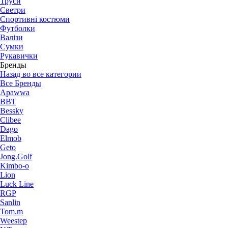
Труси
Светри
Спортивні костюми
Футболки
Валізи
Сумки
Рукавички
Бренды
Назад во все категории
Все Бренды
Apawwa
BBT
Bessky
Clibee
Dago
Elmob
Geto
Jong.Golf
Kimbo-o
Lion
Luck Line
RGP
Sanlin
Tom.m
Weestep