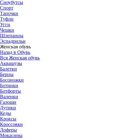
Сноубутсы
Спорт
Тапочки
Туфли
Угги
Чешки
Шлепанцы
Эспадрильи
Женская обувь
Назад в Обувь
Вся Женская обувь
Аквашузы
Балетки
Берцы
Босоножки
Ботинки
Ботфорты
Валенки
Галоши
Дутики
Кеды
Кроксы
Кроссовки
Лоферы
Мокасины