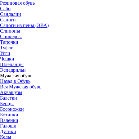
Резиновая обувь
Сабо
Сандалии
Сапоги
Сапоги из пены (ЭВА)
Слипоны
Сникерсы
Тапочки
Туфли
Угги
Чешки
Шлепанцы
Эспадрильи
Мужская обувь
Назад в Обувь
Вся Мужская обувь
Аквашузы
Балетки
Берцы
Босоножки
Ботинки
Валенки
Галоши
Дутики
Кеды