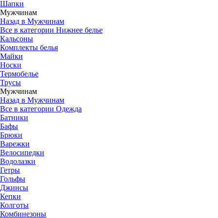
Шапки
Мужчинам
Назад в Мужчинам
Все в категории Нижнее белье
Кальсоны
Комплекты белья
Майки
Носки
Термобелье
Трусы
Мужчинам
Назад в Мужчинам
Все в категории Одежда
Батники
Бафы
Брюки
Варежки
Велосипедки
Водолазки
Гетры
Гольфы
Джинсы
Кепки
Колготы
Комбинезоны