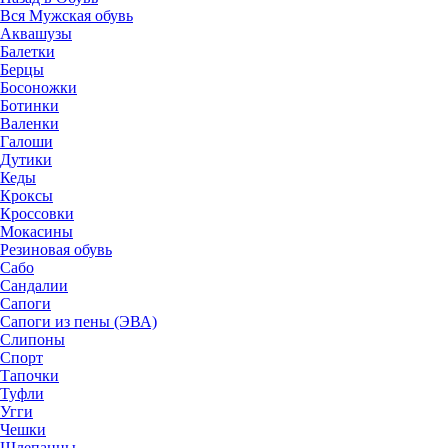
Вся Мужская обувь
Аквашузы
Балетки
Берцы
Босоножки
Ботинки
Валенки
Галоши
Дутики
Кеды
Кроксы
Кроссовки
Мокасины
Резиновая обувь
Сабо
Сандалии
Сапоги
Сапоги из пены (ЭВА)
Слипоны
Спорт
Тапочки
Туфли
Угги
Чешки
Шлепанцы