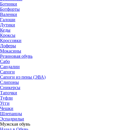
Ботинки
Ботфорты
Валенки
Галоши
Дутики
Кеды
Кроксы
Кроссовки
Лоферы
Мокасины
Резиновая обувь
Сабо
Сандалии
Сапоги
Сапоги из пены (ЭВА)
Слипоны
Сникерсы
Тапочки
Туфли
Угги
Чешки
Шлепанцы
Эспадрильи
Мужская обувь
Назад в Обувь