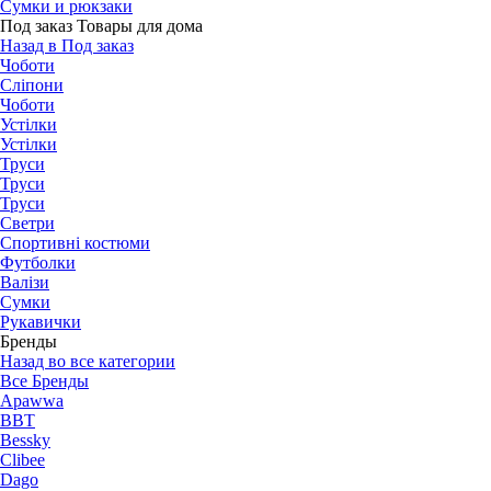
Сумки и рюкзаки
Под заказ Товары для дома
Назад в Под заказ
Чоботи
Сліпони
Чоботи
Устілки
Устілки
Труси
Труси
Труси
Светри
Спортивні костюми
Футболки
Валізи
Сумки
Рукавички
Бренды
Назад во все категории
Все Бренды
Apawwa
BBT
Bessky
Clibee
Dago