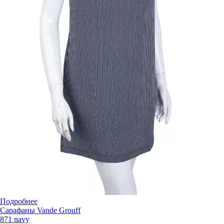
Подробнее
Сарафаны Vande Grouff
871 navy