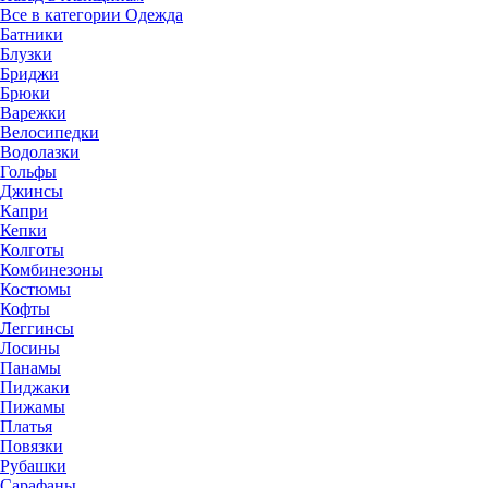
Все в категории Одежда
Батники
Блузки
Бриджи
Брюки
Варежки
Велосипедки
Водолазки
Гольфы
Джинсы
Капри
Кепки
Колготы
Комбинезоны
Костюмы
Кофты
Леггинсы
Лосины
Панамы
Пиджаки
Пижамы
Платья
Повязки
Рубашки
Сарафаны