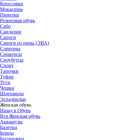
Кроссовки
Мокасины
Пинетки
Резиновая обувь
Сабо
Сандалии
Сапоги
Сапоги из пены (ЭВА)
Слипоны
Сникерсы
Сноубутсы
Спорт
Тапочки
Туфли
Угги
Чешки
Шлепанцы
Эспадрильи
Женская обувь
Назад в Обувь
Вся Женская обувь
Аквашузы
Балетки
Берцы
Босоножки