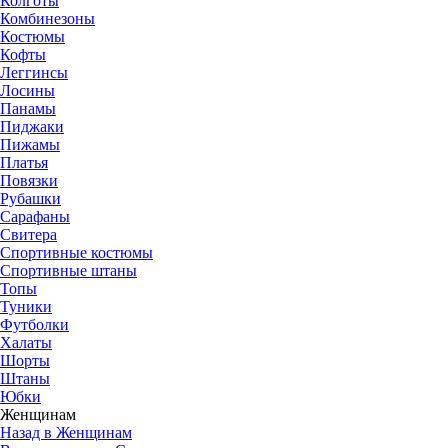
Колготы
Комбинезоны
Костюмы
Кофты
Леггинсы
Лосины
Панамы
Пиджаки
Пижамы
Платья
Повязки
Рубашки
Сарафаны
Свитера
Спортивные костюмы
Спортивные штаны
Топы
Туники
Футболки
Халаты
Шорты
Штаны
Юбки
Женщинам
Назад в Женщинам