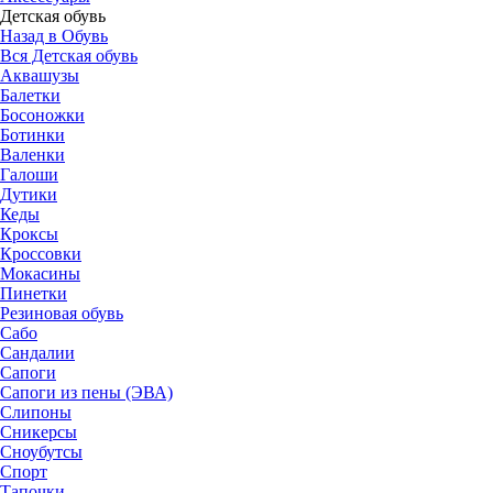
Детская обувь
Назад в Обувь
Вся Детская обувь
Аквашузы
Балетки
Босоножки
Ботинки
Валенки
Галоши
Дутики
Кеды
Кроксы
Кроссовки
Мокасины
Пинетки
Резиновая обувь
Сабо
Сандалии
Сапоги
Сапоги из пены (ЭВА)
Слипоны
Сникерсы
Сноубутсы
Спорт
Тапочки