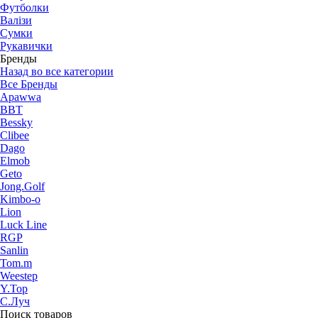
Футболки
Валізи
Сумки
Рукавички
Бренды
Назад во все категории
Все Бренды
Apawwa
BBT
Bessky
Clibee
Dago
Elmob
Geto
Jong.Golf
Kimbo-o
Lion
Luck Line
RGP
Sanlin
Tom.m
Weestep
Y.Top
С.Луч
Поиск товаров