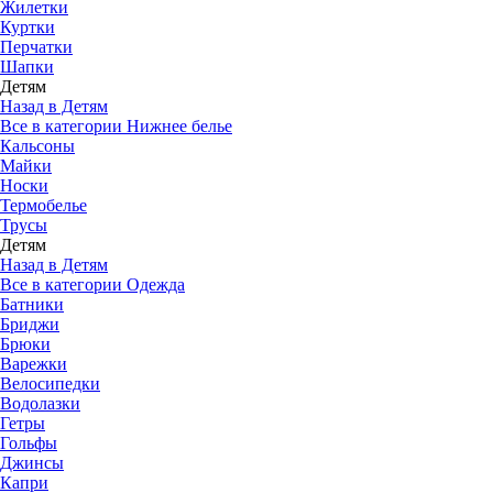
Жилетки
Куртки
Перчатки
Шапки
Детям
Назад в Детям
Все в категории Нижнее белье
Кальсоны
Майки
Носки
Термобелье
Трусы
Детям
Назад в Детям
Все в категории Одежда
Батники
Бриджи
Брюки
Варежки
Велосипедки
Водолазки
Гетры
Гольфы
Джинсы
Капри