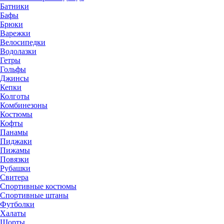
Батники
Бафы
Брюки
Варежки
Велосипедки
Водолазки
Гетры
Гольфы
Джинсы
Кепки
Колготы
Комбинезоны
Костюмы
Кофты
Панамы
Пиджаки
Пижамы
Повязки
Рубашки
Свитера
Спортивные костюмы
Спортивные штаны
Футболки
Халаты
Шорты