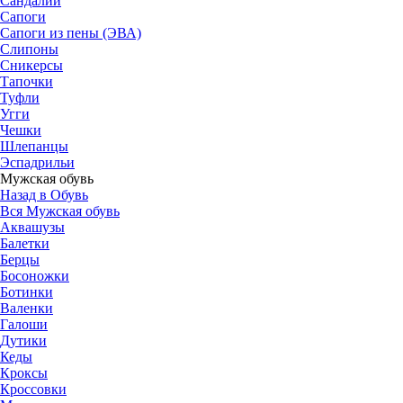
Сандалии
Сапоги
Сапоги из пены (ЭВА)
Слипоны
Сникерсы
Тапочки
Туфли
Угги
Чешки
Шлепанцы
Эспадрильи
Мужская обувь
Назад в Обувь
Вся Мужская обувь
Аквашузы
Балетки
Берцы
Босоножки
Ботинки
Валенки
Галоши
Дутики
Кеды
Кроксы
Кроссовки