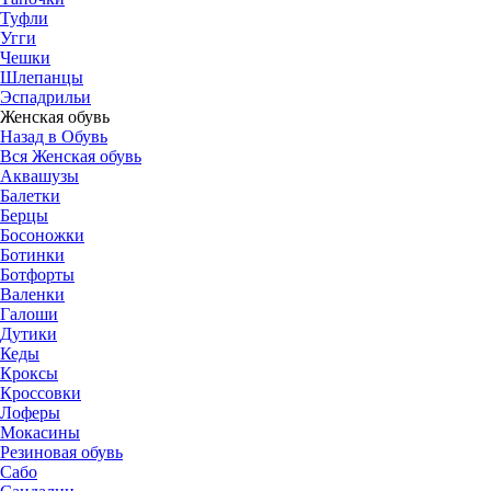
Туфли
Угги
Чешки
Шлепанцы
Эспадрильи
Женская обувь
Назад в Обувь
Вся Женская обувь
Аквашузы
Балетки
Берцы
Босоножки
Ботинки
Ботфорты
Валенки
Галоши
Дутики
Кеды
Кроксы
Кроссовки
Лоферы
Мокасины
Резиновая обувь
Сабо