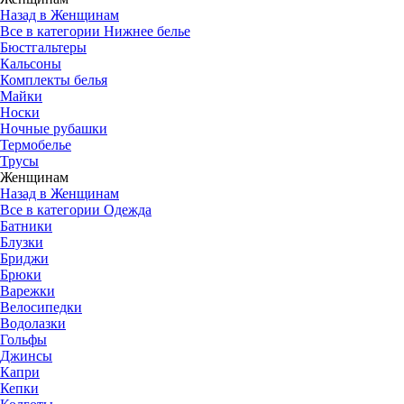
Назад в Женщинам
Все в категории Нижнее белье
Бюстгальтеры
Кальсоны
Комплекты белья
Майки
Носки
Ночные рубашки
Термобелье
Трусы
Женщинам
Назад в Женщинам
Все в категории Одежда
Батники
Блузки
Бриджи
Брюки
Варежки
Велосипедки
Водолазки
Гольфы
Джинсы
Капри
Кепки