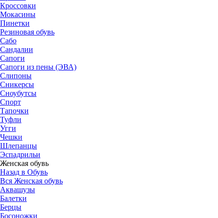
Кроссовки
Мокасины
Пинетки
Резиновая обувь
Сабо
Сандалии
Сапоги
Сапоги из пены (ЭВА)
Слипоны
Сникерсы
Сноубутсы
Спорт
Тапочки
Туфли
Угги
Чешки
Шлепанцы
Эспадрильи
Женская обувь
Назад в Обувь
Вся Женская обувь
Аквашузы
Балетки
Берцы
Босоножки