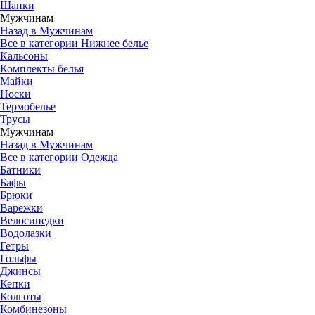
Шапки
Мужчинам
Назад в Мужчинам
Все в категории Нижнее белье
Кальсоны
Комплекты белья
Майки
Носки
Термобелье
Трусы
Мужчинам
Назад в Мужчинам
Все в категории Одежда
Батники
Бафы
Брюки
Варежки
Велосипедки
Водолазки
Гетры
Гольфы
Джинсы
Кепки
Колготы
Комбинезоны