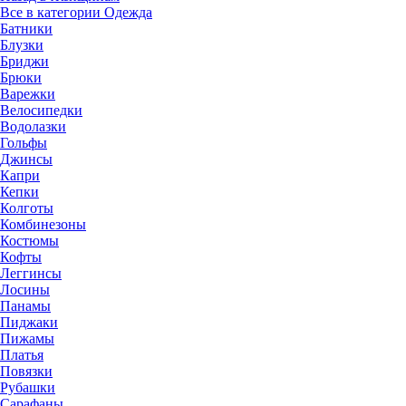
Все в категории Одежда
Батники
Блузки
Бриджи
Брюки
Варежки
Велосипедки
Водолазки
Гольфы
Джинсы
Капри
Кепки
Колготы
Комбинезоны
Костюмы
Кофты
Леггинсы
Лосины
Панамы
Пиджаки
Пижамы
Платья
Повязки
Рубашки
Сарафаны