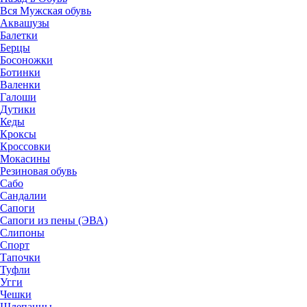
Вся Мужская обувь
Аквашузы
Балетки
Берцы
Босоножки
Ботинки
Валенки
Галоши
Дутики
Кеды
Кроксы
Кроссовки
Мокасины
Резиновая обувь
Сабо
Сандалии
Сапоги
Сапоги из пены (ЭВА)
Слипоны
Спорт
Тапочки
Туфли
Угги
Чешки
Шлепанцы