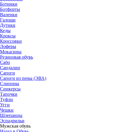
Ботинки
Ботфорты
Валенки
Галоши
Дутики
Кеды
Кроксы
Кроссовки
Лоферы
Мокасины
Резиновая обувь
Сабо
Сандалии
Сапоги
Сапоги из пены (ЭВА)
Слипоны
Сникерсы
Тапочки
Туфли
Угги
Чешки
Шлепанцы
Эспадрильи
Мужская обувь
Назад в Обувь