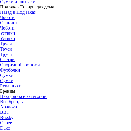
Сумки и рюкзаки
Под заказ Товары для дома
Назад в Под заказ
Чоботи
Сліпони
Чоботи
Устілки
Устілки
Труси
Труси
Труси
Светри
Спортивні костюми
Футболки
Сумки
Сумки
Рукавички
Бренды
Назад во все категории
Все Бренды
Apawwa
BBT
Bessky
Clibee
Dago