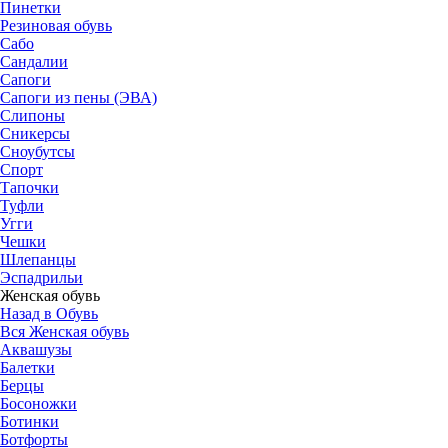
Пинетки
Резиновая обувь
Сабо
Сандалии
Сапоги
Сапоги из пены (ЭВА)
Слипоны
Сникерсы
Сноубутсы
Спорт
Тапочки
Туфли
Угги
Чешки
Шлепанцы
Эспадрильи
Женская обувь
Назад в Обувь
Вся Женская обувь
Аквашузы
Балетки
Берцы
Босоножки
Ботинки
Ботфорты