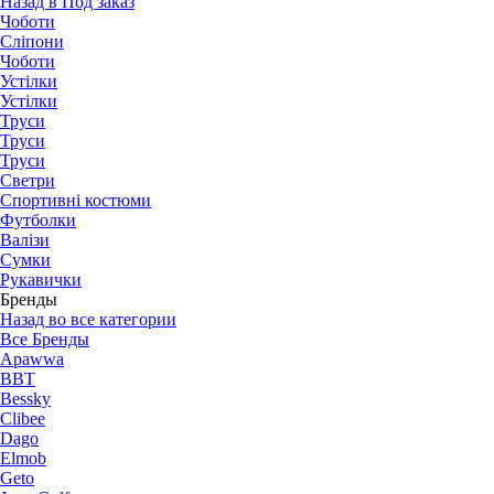
Назад в Под заказ
Чоботи
Сліпони
Чоботи
Устілки
Устілки
Труси
Труси
Труси
Светри
Спортивні костюми
Футболки
Валізи
Сумки
Рукавички
Бренды
Назад во все категории
Все Бренды
Apawwa
BBT
Bessky
Clibee
Dago
Elmob
Geto