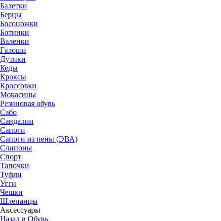
Балетки
Берцы
Босоножки
Ботинки
Валенки
Галоши
Дутики
Кеды
Кроксы
Кроссовки
Мокасины
Резиновая обувь
Сабо
Сандалии
Сапоги
Сапоги из пены (ЭВА)
Слипоны
Спорт
Тапочки
Туфли
Угги
Чешки
Шлепанцы
Аксессуары
Назад в Обувь