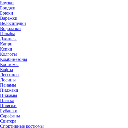
Блузки
Бриджи
Брюки
Варежки
Велосипедки
Водолазки
Гольфы
Джинсы
Капри
Кепки
Колготы
Комбинезоны
Костюмы
Кофты
Леггинсы
Лосины
Панамы
Пиджаки
Пижамы
Платья
Повязки
Рубашки
Сарафаны
Свитера
Спортивные костюмы