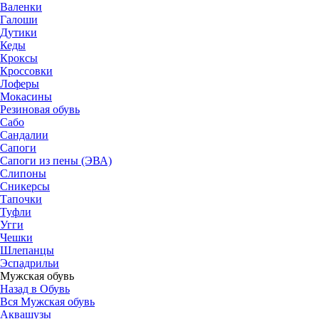
Валенки
Галоши
Дутики
Кеды
Кроксы
Кроссовки
Лоферы
Мокасины
Резиновая обувь
Сабо
Сандалии
Сапоги
Сапоги из пены (ЭВА)
Слипоны
Сникерсы
Тапочки
Туфли
Угги
Чешки
Шлепанцы
Эспадрильи
Мужская обувь
Назад в Обувь
Вся Мужская обувь
Аквашузы