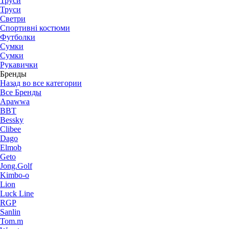
Труси
Труси
Светри
Спортивні костюми
Футболки
Сумки
Сумки
Рукавички
Бренды
Назад во все категории
Все Бренды
Apawwa
BBT
Bessky
Clibee
Dago
Elmob
Geto
Jong.Golf
Kimbo-o
Lion
Luck Line
RGP
Sanlin
Tom.m