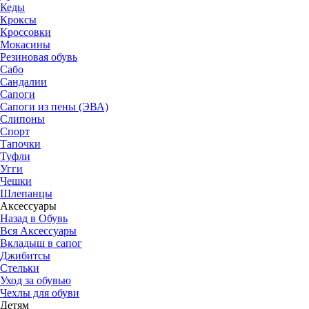
Кеды
Кроксы
Кроссовки
Мокасины
Резиновая обувь
Сабо
Сандалии
Сапоги
Сапоги из пены (ЭВА)
Слипоны
Спорт
Тапочки
Туфли
Угги
Чешки
Шлепанцы
Аксессуары
Назад в Обувь
Вся Аксессуары
Вкладыш в сапог
Джибитсы
Стельки
Уход за обувью
Чехлы для обуви
Детям