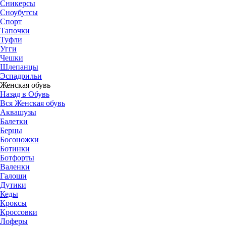
Сникерсы
Сноубутсы
Спорт
Тапочки
Туфли
Угги
Чешки
Шлепанцы
Эспадрильи
Женская обувь
Назад в Обувь
Вся Женская обувь
Аквашузы
Балетки
Берцы
Босоножки
Ботинки
Ботфорты
Валенки
Галоши
Дутики
Кеды
Кроксы
Кроссовки
Лоферы