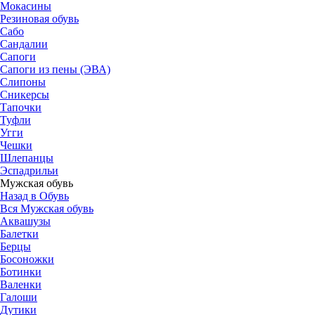
Мокасины
Резиновая обувь
Сабо
Сандалии
Сапоги
Сапоги из пены (ЭВА)
Слипоны
Сникерсы
Тапочки
Туфли
Угги
Чешки
Шлепанцы
Эспадрильи
Мужская обувь
Назад в Обувь
Вся Мужская обувь
Аквашузы
Балетки
Берцы
Босоножки
Ботинки
Валенки
Галоши
Дутики