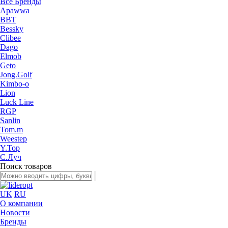
Все Бренды
Apawwa
BBT
Bessky
Clibee
Dago
Elmob
Geto
Jong.Golf
Kimbo-o
Lion
Luck Line
RGP
Sanlin
Tom.m
Weestep
Y.Top
С.Луч
Поиск товаров
UK
RU
О компании
Новости
Бренды