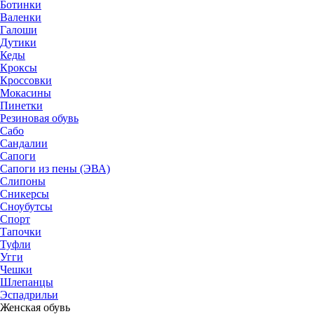
Ботинки
Валенки
Галоши
Дутики
Кеды
Кроксы
Кроссовки
Мокасины
Пинетки
Резиновая обувь
Сабо
Сандалии
Сапоги
Сапоги из пены (ЭВА)
Слипоны
Сникерсы
Сноубутсы
Спорт
Тапочки
Туфли
Угги
Чешки
Шлепанцы
Эспадрильи
Женская обувь