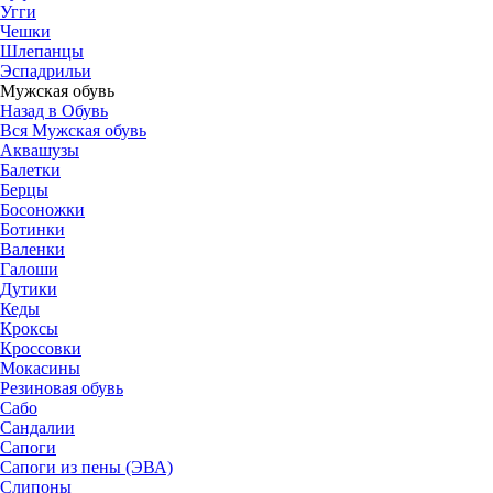
Угги
Чешки
Шлепанцы
Эспадрильи
Мужская обувь
Назад в Обувь
Вся Мужская обувь
Аквашузы
Балетки
Берцы
Босоножки
Ботинки
Валенки
Галоши
Дутики
Кеды
Кроксы
Кроссовки
Мокасины
Резиновая обувь
Сабо
Сандалии
Сапоги
Сапоги из пены (ЭВА)
Слипоны