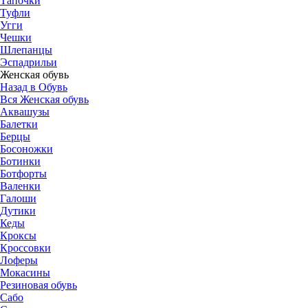
Тапочки
Туфли
Угги
Чешки
Шлепанцы
Эспадрильи
Женская обувь
Назад в Обувь
Вся Женская обувь
Аквашузы
Балетки
Берцы
Босоножки
Ботинки
Ботфорты
Валенки
Галоши
Дутики
Кеды
Кроксы
Кроссовки
Лоферы
Мокасины
Резиновая обувь
Сабо