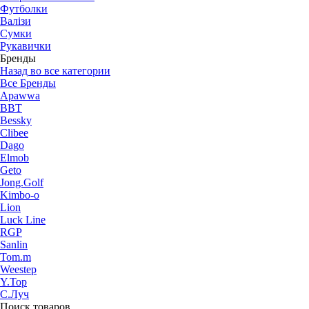
Футболки
Валізи
Сумки
Рукавички
Бренды
Назад во все категории
Все Бренды
Apawwa
BBT
Bessky
Clibee
Dago
Elmob
Geto
Jong.Golf
Kimbo-o
Lion
Luck Line
RGP
Sanlin
Tom.m
Weestep
Y.Top
С.Луч
Поиск товаров