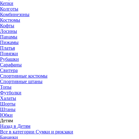
Кепки
Колготы
Комбинезоны
Костюмы
Кофты
Лосины
Панамы
Пижамы
Платья
Повязки
Рубашки
Сарафаны
Свитера
Спортивные костюмы
Спортивные штаны
Топы
Футболки
Халаты
Шорты
Штаны
Юбки
Детям
Назад в Детям
Все в категории Сумки и рюкзаки
Бананки