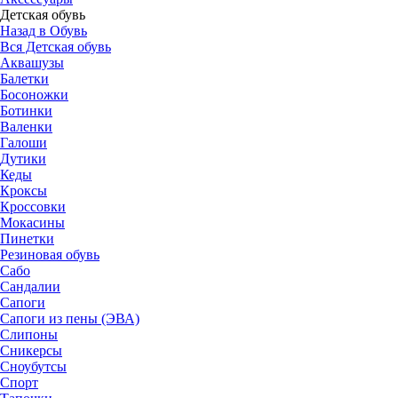
Детская обувь
Назад в Обувь
Вся Детская обувь
Аквашузы
Балетки
Босоножки
Ботинки
Валенки
Галоши
Дутики
Кеды
Кроксы
Кроссовки
Мокасины
Пинетки
Резиновая обувь
Сабо
Сандалии
Сапоги
Сапоги из пены (ЭВА)
Слипоны
Сникерсы
Сноубутсы
Спорт