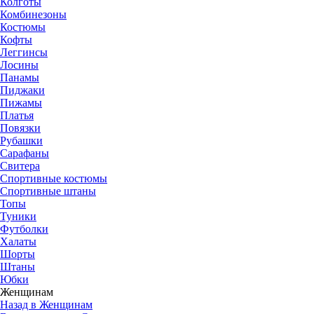
Колготы
Комбинезоны
Костюмы
Кофты
Леггинсы
Лосины
Панамы
Пиджаки
Пижамы
Платья
Повязки
Рубашки
Сарафаны
Свитера
Спортивные костюмы
Спортивные штаны
Топы
Туники
Футболки
Халаты
Шорты
Штаны
Юбки
Женщинам
Назад в Женщинам