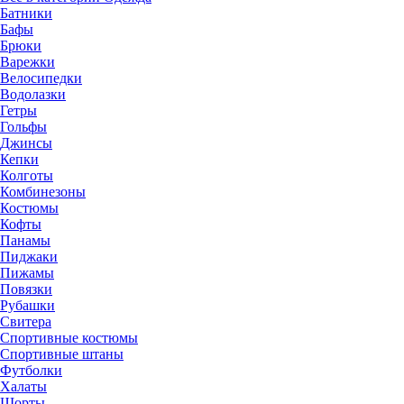
Батники
Бафы
Брюки
Варежки
Велосипедки
Водолазки
Гетры
Гольфы
Джинсы
Кепки
Колготы
Комбинезоны
Костюмы
Кофты
Панамы
Пиджаки
Пижамы
Повязки
Рубашки
Свитера
Спортивные костюмы
Спортивные штаны
Футболки
Халаты
Шорты