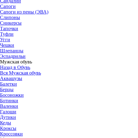
Сандалии
Сапоги
Сапоги из пены (ЭВА)
Слипоны
Сникерсы
Тапочки
Туфли
Угги
Чешки
Шлепанцы
Эспадрильи
Мужская обувь
Назад в Обувь
Вся Мужская обувь
Аквашузы
Балетки
Берцы
Босоножки
Ботинки
Валенки
Галоши
Дутики
Кеды
Кроксы
Кроссовки