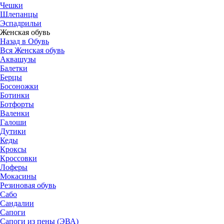
Чешки
Шлепанцы
Эспадрильи
Женская обувь
Назад в Обувь
Вся Женская обувь
Аквашузы
Балетки
Берцы
Босоножки
Ботинки
Ботфорты
Валенки
Галоши
Дутики
Кеды
Кроксы
Кроссовки
Лоферы
Мокасины
Резиновая обувь
Сабо
Сандалии
Сапоги
Сапоги из пены (ЭВА)