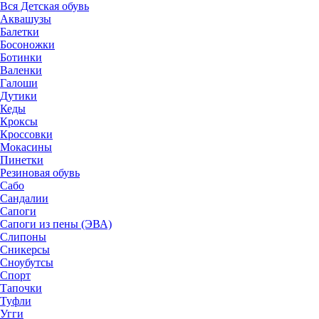
Вся Детская обувь
Аквашузы
Балетки
Босоножки
Ботинки
Валенки
Галоши
Дутики
Кеды
Кроксы
Кроссовки
Мокасины
Пинетки
Резиновая обувь
Сабо
Сандалии
Сапоги
Сапоги из пены (ЭВА)
Слипоны
Сникерсы
Сноубутсы
Спорт
Тапочки
Туфли
Угги