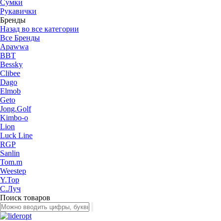
Сумки
Рукавички
Бренды
Назад во все категории
Все Бренды
Apawwa
BBT
Bessky
Clibee
Dago
Elmob
Geto
Jong.Golf
Kimbo-o
Lion
Luck Line
RGP
Sanlin
Tom.m
Weestep
Y.Top
С.Луч
Поиск товаров