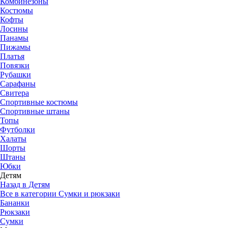
Комбинезоны
Костюмы
Кофты
Лосины
Панамы
Пижамы
Платья
Повязки
Рубашки
Сарафаны
Свитера
Спортивные костюмы
Спортивные штаны
Топы
Футболки
Халаты
Шорты
Штаны
Юбки
Детям
Назад в Детям
Все в категории Сумки и рюкзаки
Бананки
Рюкзаки
Сумки