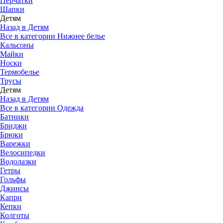
Перчатки
Шапки
Детям
Назад в Детям
Все в категории Нижнее белье
Кальсоны
Майки
Носки
Термобелье
Трусы
Детям
Назад в Детям
Все в категории Одежда
Батники
Бриджи
Брюки
Варежки
Велосипедки
Водолазки
Гетры
Гольфы
Джинсы
Капри
Кепки
Колготы