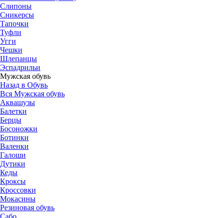
Слипоны
Сникерсы
Тапочки
Туфли
Угги
Чешки
Шлепанцы
Эспадрильи
Мужская обувь
Назад в Обувь
Вся Мужская обувь
Аквашузы
Балетки
Берцы
Босоножки
Ботинки
Валенки
Галоши
Дутики
Кеды
Кроксы
Кроссовки
Мокасины
Резиновая обувь
Сабо