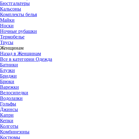
Бюстгальтеры
Кальсоны
Комплекты белья
Майки
Носки
Ночные рубашки
Термобелье
Трусы
Женщинам
Назад в Женщинам
Все в категории Одежда
Батники
Блузки
Бриджи
Брюки
Варежки
Велосипедки
Водолазки
Гольфы
Джинсы
Капри
Кепки
Колготы
Комбинезоны
Костюмы