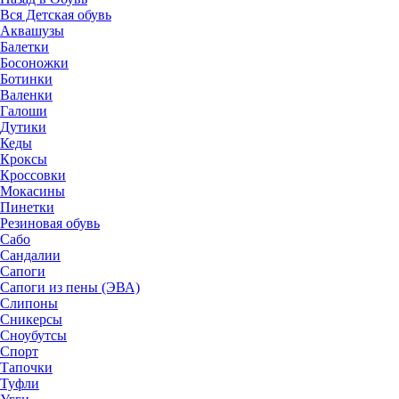
Вся Детская обувь
Аквашузы
Балетки
Босоножки
Ботинки
Валенки
Галоши
Дутики
Кеды
Кроксы
Кроссовки
Мокасины
Пинетки
Резиновая обувь
Сабо
Сандалии
Сапоги
Сапоги из пены (ЭВА)
Слипоны
Сникерсы
Сноубутсы
Спорт
Тапочки
Туфли