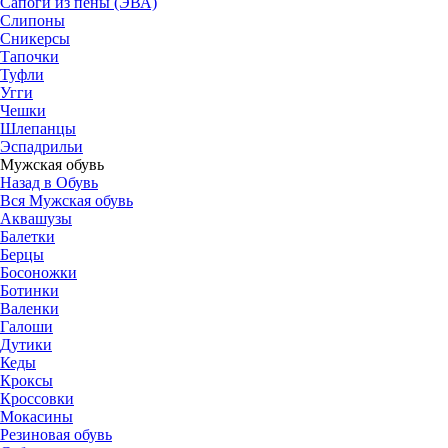
Сапоги из пены (ЭВА)
Слипоны
Сникерсы
Тапочки
Туфли
Угги
Чешки
Шлепанцы
Эспадрильи
Мужская обувь
Назад в Обувь
Вся Мужская обувь
Аквашузы
Балетки
Берцы
Босоножки
Ботинки
Валенки
Галоши
Дутики
Кеды
Кроксы
Кроссовки
Мокасины
Резиновая обувь