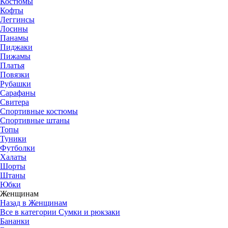
Костюмы
Кофты
Леггинсы
Лосины
Панамы
Пиджаки
Пижамы
Платья
Повязки
Рубашки
Сарафаны
Свитера
Спортивные костюмы
Спортивные штаны
Топы
Туники
Футболки
Халаты
Шорты
Штаны
Юбки
Женщинам
Назад в Женщинам
Все в категории Сумки и рюкзаки
Бананки