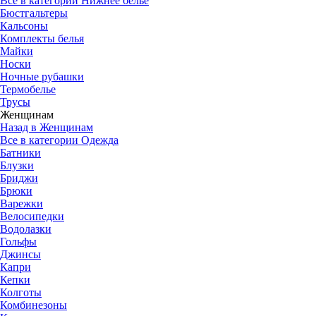
Все в категории Нижнее белье
Бюстгальтеры
Кальсоны
Комплекты белья
Майки
Носки
Ночные рубашки
Термобелье
Трусы
Женщинам
Назад в Женщинам
Все в категории Одежда
Батники
Блузки
Бриджи
Брюки
Варежки
Велосипедки
Водолазки
Гольфы
Джинсы
Капри
Кепки
Колготы
Комбинезоны