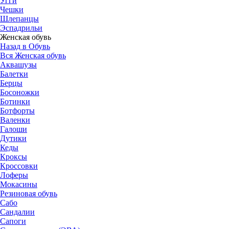
Угги
Чешки
Шлепанцы
Эспадрильи
Женская обувь
Назад в Обувь
Вся Женская обувь
Аквашузы
Балетки
Берцы
Босоножки
Ботинки
Ботфорты
Валенки
Галоши
Дутики
Кеды
Кроксы
Кроссовки
Лоферы
Мокасины
Резиновая обувь
Сабо
Сандалии
Сапоги