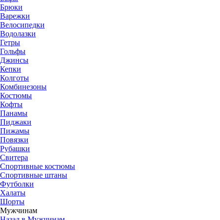
Брюки
Варежки
Велосипедки
Водолазки
Гетры
Гольфы
Джинсы
Кепки
Колготы
Комбинезоны
Костюмы
Кофты
Панамы
Пиджаки
Пижамы
Повязки
Рубашки
Свитера
Спортивные костюмы
Спортивные штаны
Футболки
Халаты
Шорты
Мужчинам
Назад в Мужчинам