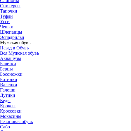
Слипоны
Сникерсы
Тапочки
Туфли
Угги
Чешки
Шлепанцы
Эспадрильи
Мужская обувь
Назад в Обувь
Вся Мужская обувь
Аквашузы
Балетки
Берцы
Босоножки
Ботинки
Валенки
Галоши
Дутики
Кеды
Кроксы
Кроссовки
Мокасины
Резиновая обувь
Сабо