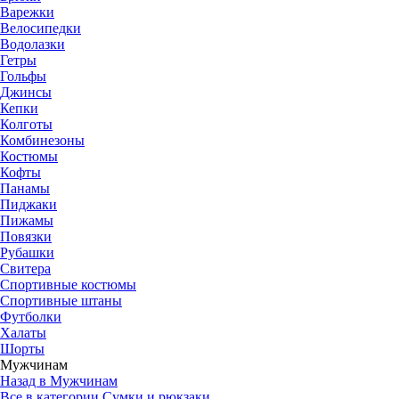
Варежки
Велосипедки
Водолазки
Гетры
Гольфы
Джинсы
Кепки
Колготы
Комбинезоны
Костюмы
Кофты
Панамы
Пиджаки
Пижамы
Повязки
Рубашки
Свитера
Спортивные костюмы
Спортивные штаны
Футболки
Халаты
Шорты
Мужчинам
Назад в Мужчинам
Все в категории Сумки и рюкзаки