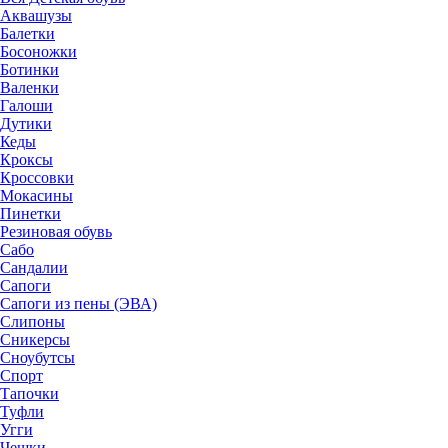
Аквашузы
Балетки
Босоножки
Ботинки
Валенки
Галоши
Дутики
Кеды
Кроксы
Кроссовки
Мокасины
Пинетки
Резиновая обувь
Сабо
Сандалии
Сапоги
Сапоги из пены (ЭВА)
Слипоны
Сникерсы
Сноубутсы
Спорт
Тапочки
Туфли
Угги
Чешки