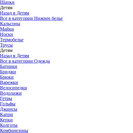
Шапки
Детям
Назад в Детям
Все в категории Нижнее белье
Кальсоны
Майки
Носки
Термобелье
Трусы
Детям
Назад в Детям
Все в категории Одежда
Батники
Бриджи
Брюки
Варежки
Велосипедки
Водолазки
Гетры
Гольфы
Джинсы
Капри
Кепки
Колготы
Комбинезоны