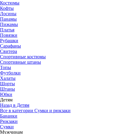
Костюмы
Кофты
Лосины
Панамы
Пижамы
Платья
Повязки
Рубашки
Сарафаны
Свитера
Спортивные костюмы
Спортивные штаны
Топы
Футболки
Халаты
Шорты
Штаны
Юбки
Детям
Назад в Детям
Все в категории Сумки и рюкзаки
Бананки
Рюкзаки
Сумки
Мужчинам