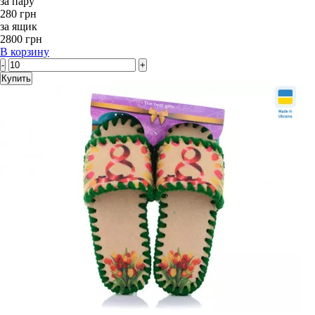
за пару
280 грн
за ящик
2800 грн
В корзину
-
+
Купить