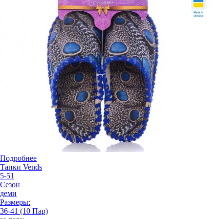
Подробнее
Тапки Vends
5-51
Сезон
деми
Размеры:
36-41 (10 Пар)