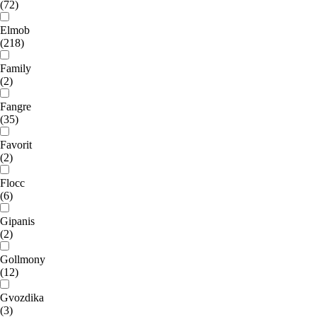
(72)
Elmob
(218)
Family
(2)
Fangre
(35)
Favorit
(2)
Flocc
(6)
Gipanis
(2)
Gollmony
(12)
Gvozdika
(3)