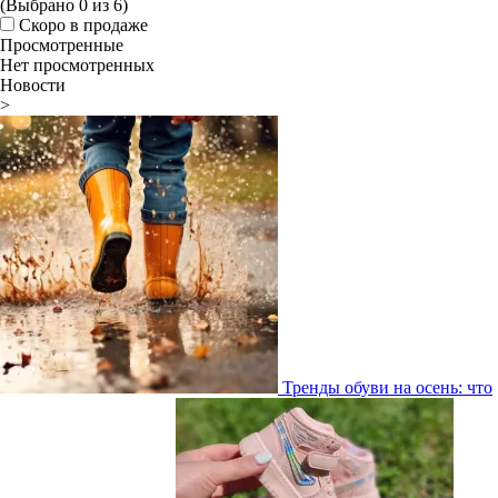
(Выбрано
0
из
6
)
Скоро в продаже
Просмотренные
Нет просмотренных
Новости
>
Тренды обуви на осень: что