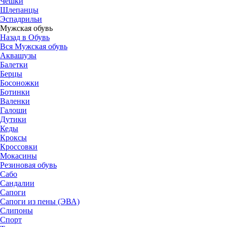
Чешки
Шлепанцы
Эспадрильи
Мужская обувь
Назад в Обувь
Вся Мужская обувь
Аквашузы
Балетки
Берцы
Босоножки
Ботинки
Валенки
Галоши
Дутики
Кеды
Кроксы
Кроссовки
Мокасины
Резиновая обувь
Сабо
Сандалии
Сапоги
Сапоги из пены (ЭВА)
Слипоны
Спорт