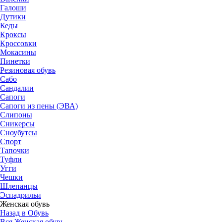
Галоши
Дутики
Кеды
Кроксы
Кроссовки
Мокасины
Пинетки
Резиновая обувь
Сабо
Сандалии
Сапоги
Сапоги из пены (ЭВА)
Слипоны
Сникерсы
Сноубутсы
Спорт
Тапочки
Туфли
Угги
Чешки
Шлепанцы
Эспадрильи
Женская обувь
Назад в Обувь
Вся Женская обувь