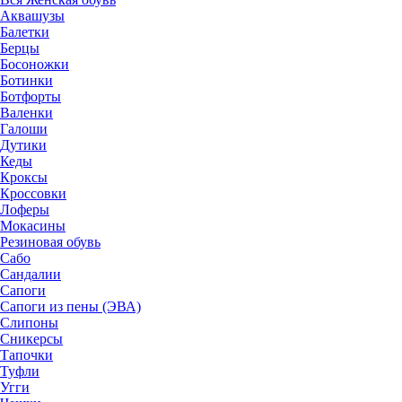
Аквашузы
Балетки
Берцы
Босоножки
Ботинки
Ботфорты
Валенки
Галоши
Дутики
Кеды
Кроксы
Кроссовки
Лоферы
Мокасины
Резиновая обувь
Сабо
Сандалии
Сапоги
Сапоги из пены (ЭВА)
Слипоны
Сникерсы
Тапочки
Туфли
Угги