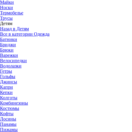
Майки
Носки
Термобелье
Трусы
Детям
Назад в Детям
Все в категории Одежда
Батники
Бриджи
Брюки
Варежки
Велосипедки
Водолазки
Гетры
Гольфы
Джинсы
Капри
Кепки
Колготы
Комбинезоны
Костюмы
Кофты
Лосины
Панамы
Пижамы