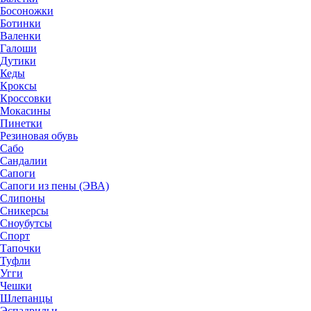
Босоножки
Ботинки
Валенки
Галоши
Дутики
Кеды
Кроксы
Кроссовки
Мокасины
Пинетки
Резиновая обувь
Сабо
Сандалии
Сапоги
Сапоги из пены (ЭВА)
Слипоны
Сникерсы
Сноубутсы
Спорт
Тапочки
Туфли
Угги
Чешки
Шлепанцы
Эспадрильи