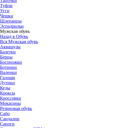
Тапочки
Туфли
Угги
Чешки
Шлепанцы
Эспадрильи
Мужская обувь
Назад в Обувь
Вся Мужская обувь
Аквашузы
Балетки
Берцы
Босоножки
Ботинки
Валенки
Галоши
Дутики
Кеды
Кроксы
Кроссовки
Мокасины
Резиновая обувь
Сабо
Сандалии
Сапоги