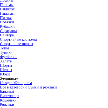
Лосины
Панамы
Пиджаки
Пижамы
Платья
Повязки
Рубашки
Сарафаны
Свитера
Спортивные костюмы
Спортивные штаны
Топы
Туники
Футболки
Халаты
Шорты
Штаны
Юбки
Женщинам
Назад в Женщинам
Все в категории Сумки и рюкзаки
Бананки
Визитницы
Кошельки
Рюкзаки