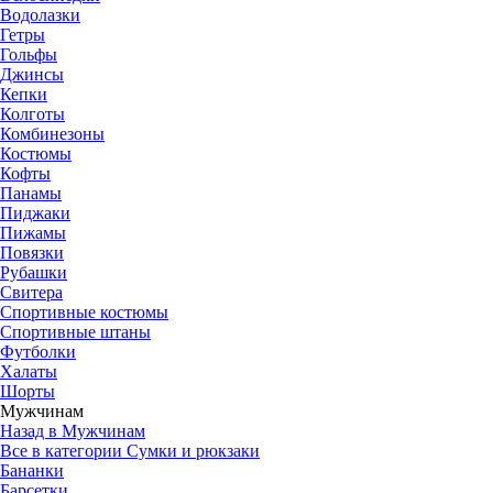
Водолазки
Гетры
Гольфы
Джинсы
Кепки
Колготы
Комбинезоны
Костюмы
Кофты
Панамы
Пиджаки
Пижамы
Повязки
Рубашки
Свитера
Спортивные костюмы
Спортивные штаны
Футболки
Халаты
Шорты
Мужчинам
Назад в Мужчинам
Все в категории Сумки и рюкзаки
Бананки
Барсетки