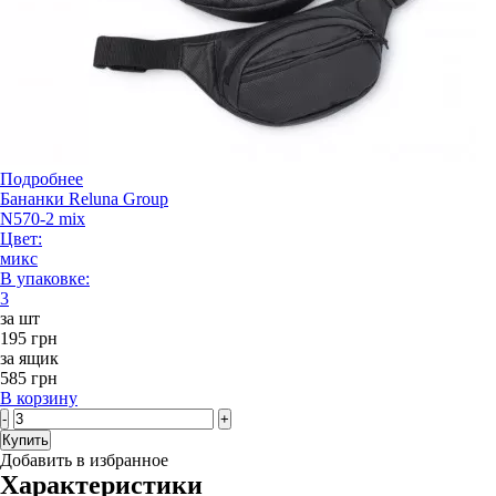
Подробнее
Бананки Reluna Group
N570-2 mix
Цвет:
микс
В упаковке:
3
за шт
195 грн
за ящик
585 грн
В корзину
-
+
Купить
Добавить в избранное
Характеристики