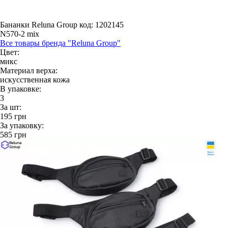
Бананки Reluna Group
код: 1202145
N570-2 mix
Все товары бренда "Reluna Group"
Цвет:
микс
Материал верха:
искусственная кожа
В упаковке:
3
За шт:
195
грн
За упаковку:
585
грн