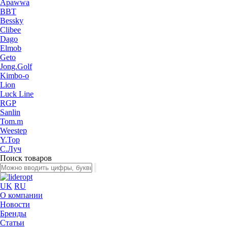
Apawwa
BBT
Bessky
Clibee
Dago
Elmob
Geto
Jong.Golf
Kimbo-o
Lion
Luck Line
RGP
Sanlin
Tom.m
Weestep
Y.Top
С.Луч
Поиск товаров
UK
RU
О компании
Новости
Бренды
Статьи