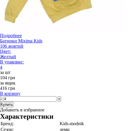
Подробнее
Батники Mixima Kids
106 жовтий
Цвет:
Желтый
В упаковке:
4
за шт
104 грн
за ящик
416 грн
В корзину
-
+
Купить
Добавить в избранное
Характеристики
Бренд:
Kids-modnik
Сезон:
деми