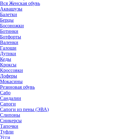
Вся Женская обувь
Аквашузы
Балетки
Берцы
Босоножки
Ботинки
Ботфорты
Валенки
Галоши
Дутики
Кеды
Кроксы
Кроссовки
Лоферы
Мокасины
Резиновая обувь
Сабо
Сандалии
Сапоги
Сапоги из пены (ЭВА)
Слипоны
Сникерсы
Тапочки
Туфли
Угги