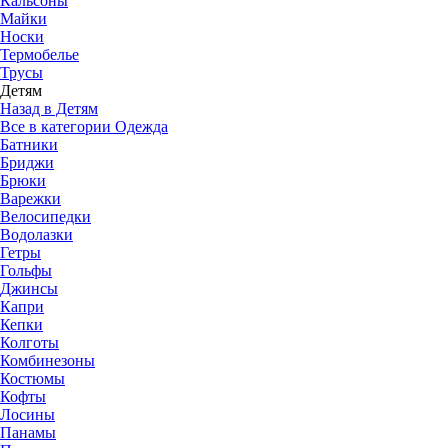
Кальсоны
Майки
Носки
Термобелье
Трусы
Детям
Назад в Детям
Все в категории Одежда
Батники
Бриджи
Брюки
Варежки
Велосипедки
Водолазки
Гетры
Гольфы
Джинсы
Капри
Кепки
Колготы
Комбинезоны
Костюмы
Кофты
Лосины
Панамы