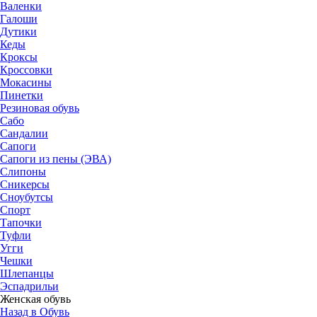
Валенки
Галоши
Дутики
Кеды
Кроксы
Кроссовки
Мокасины
Пинетки
Резиновая обувь
Сабо
Сандалии
Сапоги
Сапоги из пены (ЭВА)
Слипоны
Сникерсы
Сноубутсы
Спорт
Тапочки
Туфли
Угги
Чешки
Шлепанцы
Эспадрильи
Женская обувь
Назад в Обувь