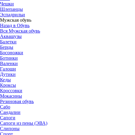
Чешки
Шлепанцы
Эспадрильи
Мужская обувь
Назад в Обувь
Вся Мужская обувь
Аквашузы
Балетки
Берцы
Босоножки
Ботинки
Валенки
Галоши
Дутики
Кеды
Кроксы
Кроссовки
Мокасины
Резиновая обувь
Сабо
Сандалии
Сапоги
Сапоги из пены (ЭВА)
Слипоны
Спорт