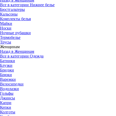
Назад в Женщинам
Все в категории Нижнее белье
Бюстгальтеры
Кальсоны
Комплекты белья
Майки
Носки
Ночные рубашки
Термобелье
Трусы
Женщинам
Назад в Женщинам
Все в категории Одежда
Батники
Блузки
Бриджи
Брюки
Варежки
Велосипедки
Водолазки
Гольфы
Джинсы
Капри
Кепки
Колготы