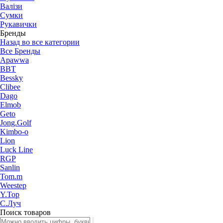
Валізи
Сумки
Рукавички
Бренды
Назад во все категории
Все Бренды
Apawwa
BBT
Bessky
Clibee
Dago
Elmob
Geto
Jong.Golf
Kimbo-o
Lion
Luck Line
RGP
Sanlin
Tom.m
Weestep
Y.Top
С.Луч
Поиск товаров