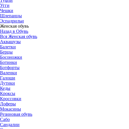
Туфли
Угги
Чешки
Шлепанцы
Эспадрильи
Женская обувь
Назад в Обувь
Вся Женская обувь
Аквашузы
Балетки
Берцы
Босоножки
Ботинки
Ботфорты
Валенки
Галоши
Дутики
Кеды
Кроксы
Кроссовки
Лоферы
Мокасины
Резиновая обувь
Сабо
Сандалии