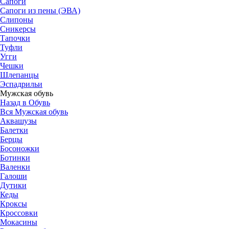
Сапоги
Сапоги из пены (ЭВА)
Слипоны
Сникерсы
Тапочки
Туфли
Угги
Чешки
Шлепанцы
Эспадрильи
Мужская обувь
Назад в Обувь
Вся Мужская обувь
Аквашузы
Балетки
Берцы
Босоножки
Ботинки
Валенки
Галоши
Дутики
Кеды
Кроксы
Кроссовки
Мокасины