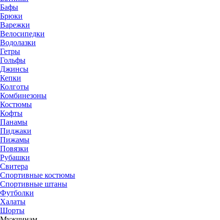
Бафы
Брюки
Варежки
Велосипедки
Водолазки
Гетры
Гольфы
Джинсы
Кепки
Колготы
Комбинезоны
Костюмы
Кофты
Панамы
Пиджаки
Пижамы
Повязки
Рубашки
Свитера
Спортивные костюмы
Спортивные штаны
Футболки
Халаты
Шорты
Мужчинам