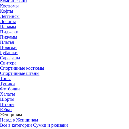
Комбинезоны
Костюмы
Кофты
Леггинсы
Лосины
Панамы
Пиджаки
Пижамы
Платья
Повязки
Рубашки
Сарафаны
Свитера
Спортивные костюмы
Спортивные штаны
Топы
Туники
Футболки
Халаты
Шорты
Штаны
Юбки
Женщинам
Назад в Женщинам
Все в категории Сумки и рюкзаки