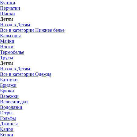
Куртки
Перчатки
Шапки
Детям
Назад в Детям
Все в категории Нижнее белье
Кальсоны
Майки
Носки
Термобелье
Трусы
Детям
Назад в Детям
Все в категории Одежда
Батники
Бриджи
Брюки
Варежки
Велосипедки
Водолазки
Гетры
Гольфы
Джинсы
Капри
Кепки