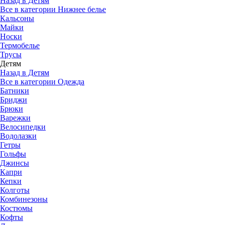
Назад в Детям
Все в категории Нижнее белье
Кальсоны
Майки
Носки
Термобелье
Трусы
Детям
Назад в Детям
Все в категории Одежда
Батники
Бриджи
Брюки
Варежки
Велосипедки
Водолазки
Гетры
Гольфы
Джинсы
Капри
Кепки
Колготы
Комбинезоны
Костюмы
Кофты