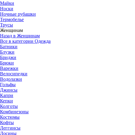
Майки
Носки
Ночные рубашки
Термобелье
Трусы
Женщинам
Назад в Женщинам
Все в категории Одежда
Батники
Блузки
Бриджи
Брюки
Варежки
Велосипедки
Водолазки
Гольфы
Джинсы
Капри
Кепки
Колготы
Комбинезоны
Костюмы
Кофты
Леггинсы
Лосины