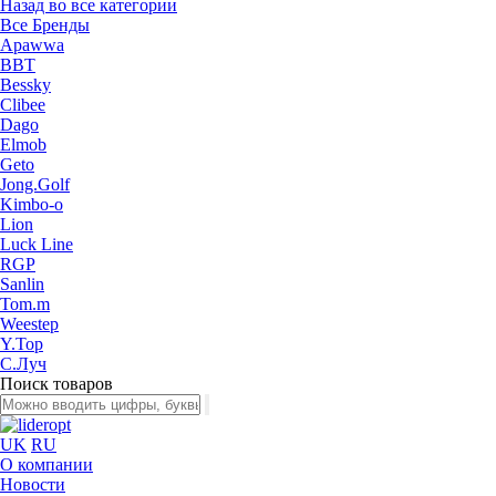
Назад во все категории
Все Бренды
Apawwa
BBT
Bessky
Clibee
Dago
Elmob
Geto
Jong.Golf
Kimbo-o
Lion
Luck Line
RGP
Sanlin
Tom.m
Weestep
Y.Top
С.Луч
Поиск товаров
UK
RU
О компании
Новости