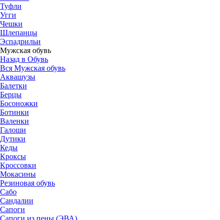
Туфли
Угги
Чешки
Шлепанцы
Эспадрильи
Мужская обувь
Назад в Обувь
Вся Мужская обувь
Аквашузы
Балетки
Берцы
Босоножки
Ботинки
Валенки
Галоши
Дутики
Кеды
Кроксы
Кроссовки
Мокасины
Резиновая обувь
Сабо
Сандалии
Сапоги
Сапоги из пены (ЭВА)