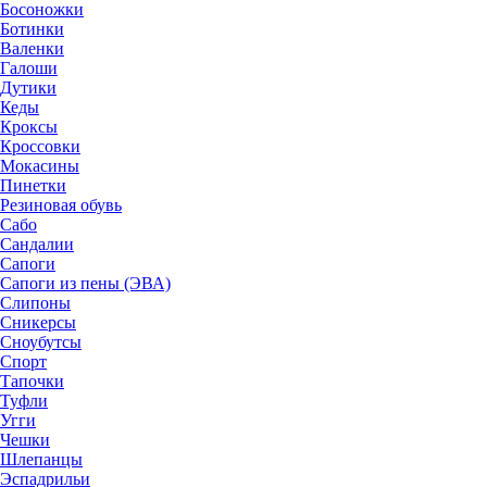
Босоножки
Ботинки
Валенки
Галоши
Дутики
Кеды
Кроксы
Кроссовки
Мокасины
Пинетки
Резиновая обувь
Сабо
Сандалии
Сапоги
Сапоги из пены (ЭВА)
Слипоны
Сникерсы
Сноубутсы
Спорт
Тапочки
Туфли
Угги
Чешки
Шлепанцы
Эспадрильи