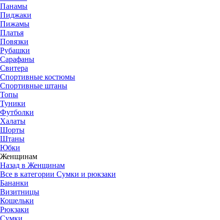
Панамы
Пиджаки
Пижамы
Платья
Повязки
Рубашки
Сарафаны
Свитера
Спортивные костюмы
Спортивные штаны
Топы
Туники
Футболки
Халаты
Шорты
Штаны
Юбки
Женщинам
Назад в Женщинам
Все в категории Сумки и рюкзаки
Бананки
Визитницы
Кошельки
Рюкзаки
Сумки