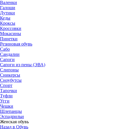
Валенки
Галоши
Дутики
Кеды
Кроксы
Кроссовки
Мокасины
Пинетки
Резиновая обувь
Сабо
Сандалии
Сапоги
Сапоги из пены (ЭВА)
Слипоны
Сникерсы
Сноубутсы
Спорт
Тапочки
Туфли
Угги
Чешки
Шлепанцы
Эспадрильи
Женская обувь
Назад в Обувь