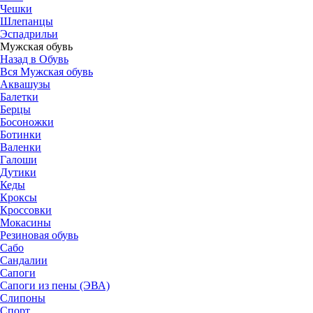
Чешки
Шлепанцы
Эспадрильи
Мужская обувь
Назад в Обувь
Вся Мужская обувь
Аквашузы
Балетки
Берцы
Босоножки
Ботинки
Валенки
Галоши
Дутики
Кеды
Кроксы
Кроссовки
Мокасины
Резиновая обувь
Сабо
Сандалии
Сапоги
Сапоги из пены (ЭВА)
Слипоны
Спорт