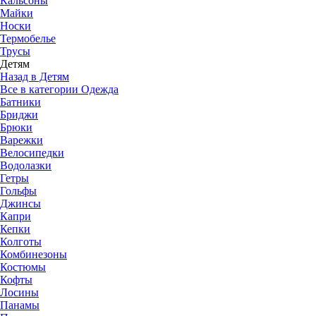
Кальсоны
Майки
Носки
Термобелье
Трусы
Детям
Назад в Детям
Все в категории Одежда
Батники
Бриджи
Брюки
Варежки
Велосипедки
Водолазки
Гетры
Гольфы
Джинсы
Капри
Кепки
Колготы
Комбинезоны
Костюмы
Кофты
Лосины
Панамы