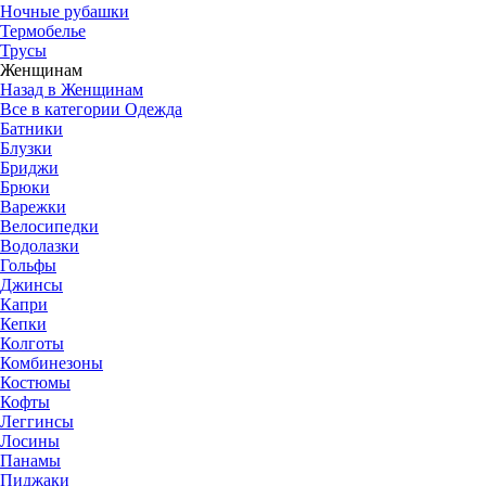
Ночные рубашки
Термобелье
Трусы
Женщинам
Назад в Женщинам
Все в категории Одежда
Батники
Блузки
Бриджи
Брюки
Варежки
Велосипедки
Водолазки
Гольфы
Джинсы
Капри
Кепки
Колготы
Комбинезоны
Костюмы
Кофты
Леггинсы
Лосины
Панамы
Пиджаки