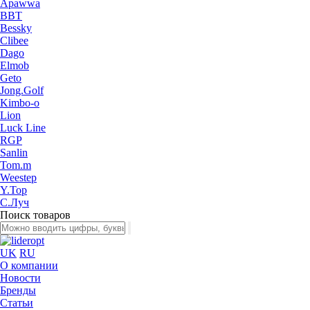
Apawwa
BBT
Bessky
Clibee
Dago
Elmob
Geto
Jong.Golf
Kimbo-o
Lion
Luck Line
RGP
Sanlin
Tom.m
Weestep
Y.Top
С.Луч
Поиск товаров
UK
RU
О компании
Новости
Бренды
Статьи