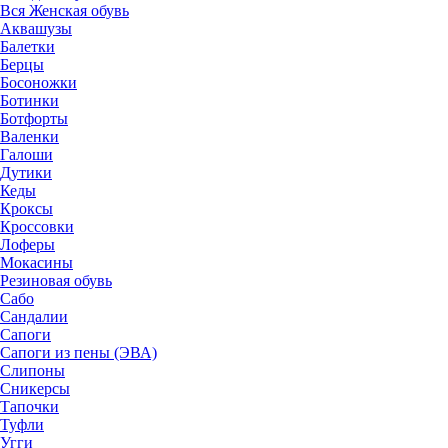
Вся Женская обувь
Аквашузы
Балетки
Берцы
Босоножки
Ботинки
Ботфорты
Валенки
Галоши
Дутики
Кеды
Кроксы
Кроссовки
Лоферы
Мокасины
Резиновая обувь
Сабо
Сандалии
Сапоги
Сапоги из пены (ЭВА)
Слипоны
Сникерсы
Тапочки
Туфли
Угги