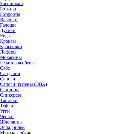
Босоножки
Ботинки
Ботфорты
Валенки
Галоши
Дутики
Кеды
Кроксы
Кроссовки
Лоферы
Мокасины
Резиновая обувь
Сабо
Сандалии
Сапоги
Сапоги из пены (ЭВА)
Слипоны
Сникерсы
Тапочки
Туфли
Угги
Чешки
Шлепанцы
Эспадрильи
Мужская обувь