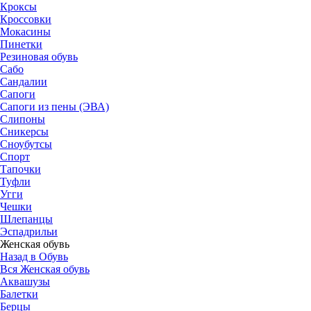
Кроксы
Кроссовки
Мокасины
Пинетки
Резиновая обувь
Сабо
Сандалии
Сапоги
Сапоги из пены (ЭВА)
Слипоны
Сникерсы
Сноубутсы
Спорт
Тапочки
Туфли
Угги
Чешки
Шлепанцы
Эспадрильи
Женская обувь
Назад в Обувь
Вся Женская обувь
Аквашузы
Балетки
Берцы