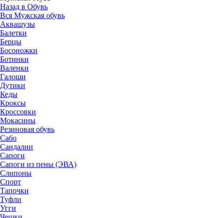
Назад в Обувь
Вся Мужская обувь
Аквашузы
Балетки
Берцы
Босоножки
Ботинки
Валенки
Галоши
Дутики
Кеды
Кроксы
Кроссовки
Мокасины
Резиновая обувь
Сабо
Сандалии
Сапоги
Сапоги из пены (ЭВА)
Слипоны
Спорт
Тапочки
Туфли
Угги
Чешки