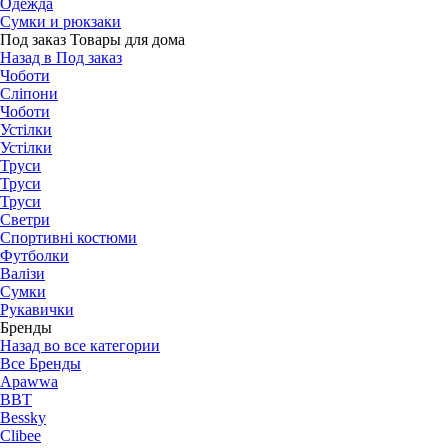
Одежда
Сумки и рюкзаки
Под заказ Товары для дома
Назад в Под заказ
Чоботи
Сліпони
Чоботи
Устілки
Устілки
Труси
Труси
Труси
Светри
Спортивні костюми
Футболки
Валізи
Сумки
Рукавички
Бренды
Назад во все категории
Все Бренды
Apawwa
BBT
Bessky
Clibee