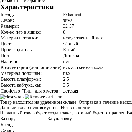
Добавить в избранное
Характеристики
Бренд:
Paliament
Сезон:
зима
Размеры:
32-37
Кол-во пар в ящике:
8
Материал стельки:
искусственный мех
Цвет:
чёрный
Производитель:
Китай
Пол:
Детская
Наличие:
нет
Комментарии (доп. описание):
искусственная кожа
Материал подошвы:
пвх
Высота платформы:
2,5
Высота каблука, см:
3,5
Свойство "Тип" для отчетов:
детская
Товар находится на удаленном складе. Отправка в течение неск
Данный товар нельзя купить. Нет в наличии.
На данный товар будет создан заказ, который будет отправлен В
За пару:
За упаковку:
Бренд:
Сезон: