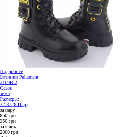
Подробнее
Ботинки Paliament
2169B-2
Сезон
зима
Размеры:
32-37 (8 Пар)
за пару
860 грн
350 грн
за ящик
2800 грн