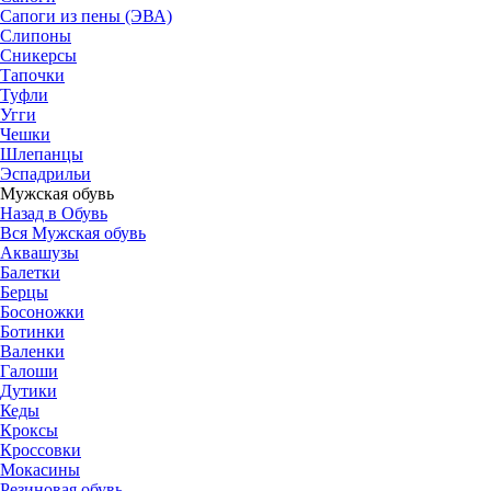
Сапоги из пены (ЭВА)
Слипоны
Сникерсы
Тапочки
Туфли
Угги
Чешки
Шлепанцы
Эспадрильи
Мужская обувь
Назад в Обувь
Вся Мужская обувь
Аквашузы
Балетки
Берцы
Босоножки
Ботинки
Валенки
Галоши
Дутики
Кеды
Кроксы
Кроссовки
Мокасины
Резиновая обувь