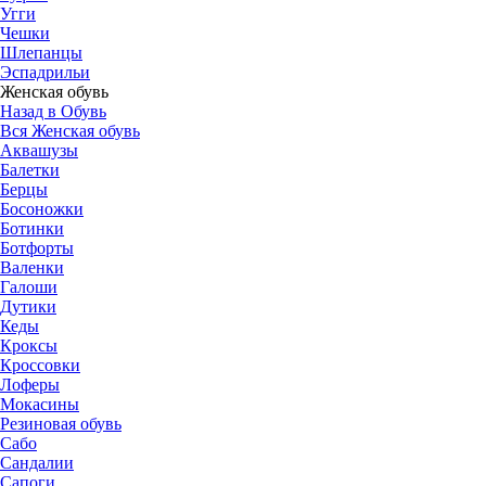
Угги
Чешки
Шлепанцы
Эспадрильи
Женская обувь
Назад в Обувь
Вся Женская обувь
Аквашузы
Балетки
Берцы
Босоножки
Ботинки
Ботфорты
Валенки
Галоши
Дутики
Кеды
Кроксы
Кроссовки
Лоферы
Мокасины
Резиновая обувь
Сабо
Сандалии
Сапоги