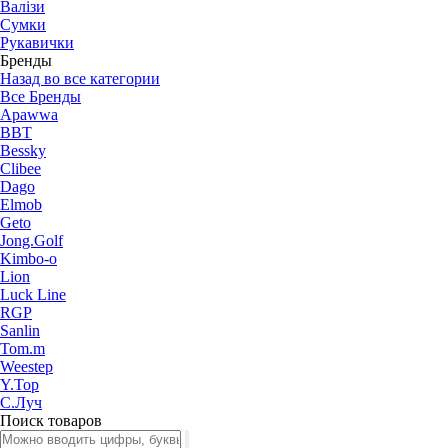
Валізи
Сумки
Рукавички
Бренды
Назад во все категории
Все Бренды
Apawwa
BBT
Bessky
Clibee
Dago
Elmob
Geto
Jong.Golf
Kimbo-o
Lion
Luck Line
RGP
Sanlin
Tom.m
Weestep
Y.Top
С.Луч
Поиск товаров