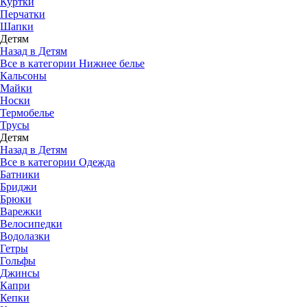
Куртки
Перчатки
Шапки
Детям
Назад в Детям
Все в категории Нижнее белье
Кальсоны
Майки
Носки
Термобелье
Трусы
Детям
Назад в Детям
Все в категории Одежда
Батники
Бриджи
Брюки
Варежки
Велосипедки
Водолазки
Гетры
Гольфы
Джинсы
Капри
Кепки