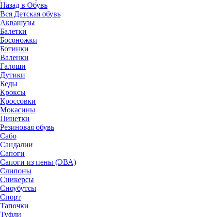
Назад в Обувь
Вся Детская обувь
Аквашузы
Балетки
Босоножки
Ботинки
Валенки
Галоши
Дутики
Кеды
Кроксы
Кроссовки
Мокасины
Пинетки
Резиновая обувь
Сабо
Сандалии
Сапоги
Сапоги из пены (ЭВА)
Слипоны
Сникерсы
Сноубутсы
Спорт
Тапочки
Туфли