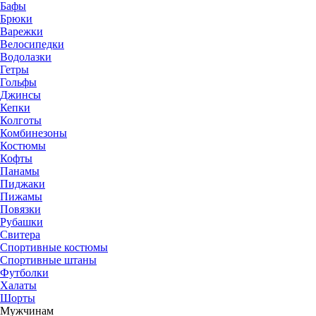
Бафы
Брюки
Варежки
Велосипедки
Водолазки
Гетры
Гольфы
Джинсы
Кепки
Колготы
Комбинезоны
Костюмы
Кофты
Панамы
Пиджаки
Пижамы
Повязки
Рубашки
Свитера
Спортивные костюмы
Спортивные штаны
Футболки
Халаты
Шорты
Мужчинам