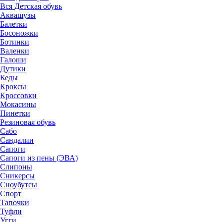
Вся Детская обувь
Аквашузы
Балетки
Босоножки
Ботинки
Валенки
Галоши
Дутики
Кеды
Кроксы
Кроссовки
Мокасины
Пинетки
Резиновая обувь
Сабо
Сандалии
Сапоги
Сапоги из пены (ЭВА)
Слипоны
Сникерсы
Сноубутсы
Спорт
Тапочки
Туфли
Угги