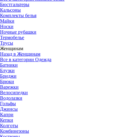
Бюстгальтеры
Кальсоны
Комплекты белья
Майки
Носки
Ночные рубашки
Термобелье
Трусы
Женщинам
Назад в Женщинам
Все в категории Одежда
Батники
Блузки
Бриджи
Брюки
Варежки
Велосипедки
Водолазки
Гольфы
Джинсы
Капри
Кепки
Колготы
Комбинезоны
Костюмы