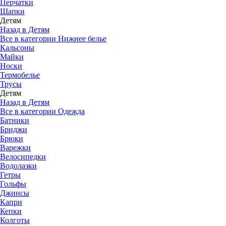
Перчатки
Шапки
Детям
Назад в Детям
Все в категории Нижнее белье
Кальсоны
Майки
Носки
Термобелье
Трусы
Детям
Назад в Детям
Все в категории Одежда
Батники
Бриджи
Брюки
Варежки
Велосипедки
Водолазки
Гетры
Гольфы
Джинсы
Капри
Кепки
Колготы