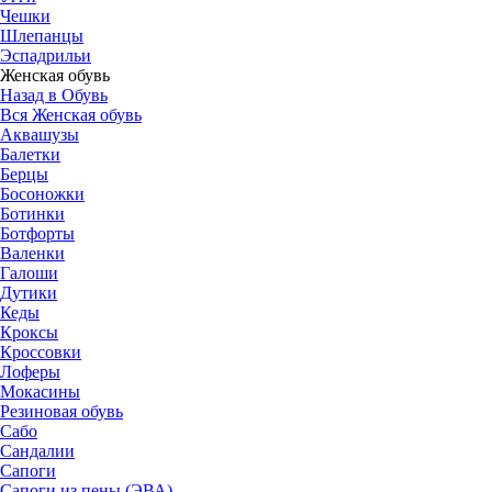
Чешки
Шлепанцы
Эспадрильи
Женская обувь
Назад в Обувь
Вся Женская обувь
Аквашузы
Балетки
Берцы
Босоножки
Ботинки
Ботфорты
Валенки
Галоши
Дутики
Кеды
Кроксы
Кроссовки
Лоферы
Мокасины
Резиновая обувь
Сабо
Сандалии
Сапоги
Сапоги из пены (ЭВА)