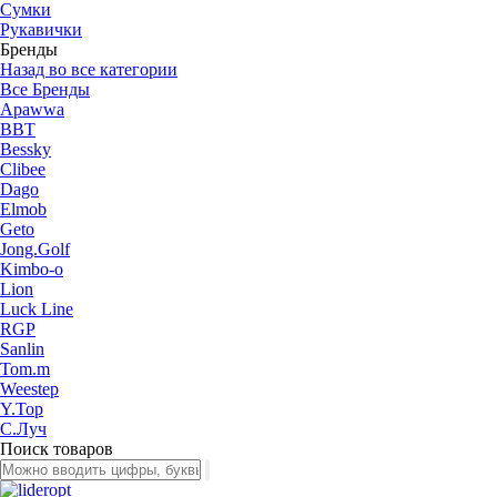
Сумки
Рукавички
Бренды
Назад во все категории
Все Бренды
Apawwa
BBT
Bessky
Clibee
Dago
Elmob
Geto
Jong.Golf
Kimbo-o
Lion
Luck Line
RGP
Sanlin
Tom.m
Weestep
Y.Top
С.Луч
Поиск товаров