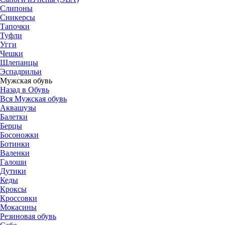
Слипоны
Сникерсы
Тапочки
Туфли
Угги
Чешки
Шлепанцы
Эспадрильи
Мужская обувь
Назад в Обувь
Вся Мужская обувь
Аквашузы
Балетки
Берцы
Босоножки
Ботинки
Валенки
Галоши
Дутики
Кеды
Кроксы
Кроссовки
Мокасины
Резиновая обувь