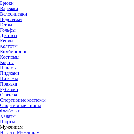
Брюки
Варежки
Велосипедки
Водолазки
Гетры
Гольфы
Джинсы
Кепки
Колготы
Комбинезоны
Костюмы
Кофты
Панамы
Пиджаки
Пижамы
Повязки
Рубашки
Свитера
Спортивные костюмы
Спортивные штаны
Футболки
Халаты
Шорты
Мужчинам
Назад в Мужчинам